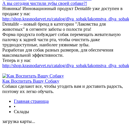
А вы сегодня чистили зубы своей собаке?!
Новинка! Инновационный продукт Dentalife уже доступен в
продаже у нас
http://shop.krasnodarvet.ru/catalog/dlya_sobak/lakomstva_dlya_sobak
Dentalife – новый бренд в категории "Лакомства для
животных" в сегменте заботы о полости рта!
Форма продукта побуждает собак перемещать жевательную
палочку к задней части рта, чтобы очистить даже
труднодоступные, наиболее уязвимые зубы.
Разработан для собак разных размеров, для обеспечения
максимальной эффективности.
Теперь и у нас
http://shop.krasnodarvet.ru/catalog/dlya_sobak/lakomstva_dlya_sobak
Как Воспитать Вашу Собаку
Собаки сделают все, чтобы угодить вам и доставить радость,
поэтому их легко обучать.
Главная страница
•
Склады
загрузка карты...