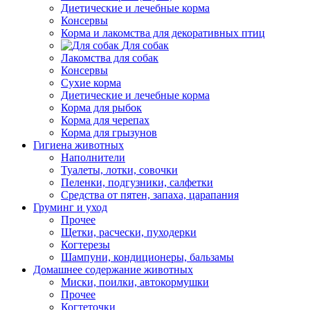
Диетические и лечебные корма
Консервы
Корма и лакомства для декоративных птиц
Для собак
Лакомства для собак
Консервы
Сухие корма
Диетические и лечебные корма
Корма для рыбок
Корма для черепах
Корма для грызунов
Гигиена животных
Наполнители
Туалеты, лотки, совочки
Пеленки, подгузники, салфетки
Средства от пятен, запаха, царапания
Груминг и уход
Прочее
Щетки, расчески, пуходерки
Когтерезы
Шампуни, кондиционеры, бальзамы
Домашнее содержание животных
Миски, поилки, автокормушки
Прочее
Когтеточки