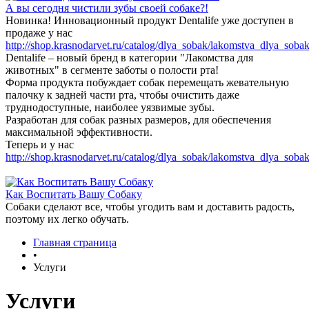
А вы сегодня чистили зубы своей собаке?!
Новинка! Инновационный продукт Dentalife уже доступен в
продаже у нас
http://shop.krasnodarvet.ru/catalog/dlya_sobak/lakomstva_dlya_sobak
Dentalife – новый бренд в категории "Лакомства для
животных" в сегменте заботы о полости рта!
Форма продукта побуждает собак перемещать жевательную
палочку к задней части рта, чтобы очистить даже
труднодоступные, наиболее уязвимые зубы.
Разработан для собак разных размеров, для обеспечения
максимальной эффективности.
Теперь и у нас
http://shop.krasnodarvet.ru/catalog/dlya_sobak/lakomstva_dlya_sobak
Как Воспитать Вашу Собаку
Собаки сделают все, чтобы угодить вам и доставить радость,
поэтому их легко обучать.
Главная страница
•
Услуги
Услуги