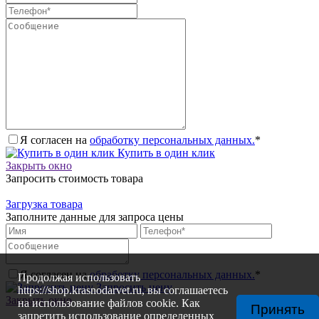
Я согласен на
обработку персональных данных.
*
Купить в один клик
Закрыть окно
Запросить стоимость товара
Загрузка товара
Заполните данные для запроса цены
Я согласен на
обработку персональных данных.
*
Продолжая использовать
Запросить цену
https://shop.krasnodarvet.ru, вы соглашаетесь
Закрыть окно
на использование файлов cookie. Как
Принять
запретить использование определенных