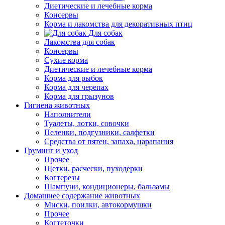
Диетические и лечебные корма
Консервы
Корма и лакомства для декоративных птиц
Для собак
Лакомства для собак
Консервы
Сухие корма
Диетические и лечебные корма
Корма для рыбок
Корма для черепах
Корма для грызунов
Гигиена животных
Наполнители
Туалеты, лотки, совочки
Пеленки, подгузники, салфетки
Средства от пятен, запаха, царапания
Груминг и уход
Прочее
Щетки, расчески, пуходерки
Когтерезы
Шампуни, кондиционеры, бальзамы
Домашнее содержание животных
Миски, поилки, автокормушки
Прочее
Когтеточки