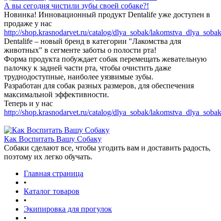
А вы сегодня чистили зубы своей собаке?!
Новинка! Инновационный продукт Dentalife уже доступен в
продаже у нас
http://shop.krasnodarvet.ru/catalog/dlya_sobak/lakomstva_dlya_sobak
Dentalife – новый бренд в категории "Лакомства для
животных" в сегменте заботы о полости рта!
Форма продукта побуждает собак перемещать жевательную
палочку к задней части рта, чтобы очистить даже
труднодоступные, наиболее уязвимые зубы.
Разработан для собак разных размеров, для обеспечения
максимальной эффективности.
Теперь и у нас
http://shop.krasnodarvet.ru/catalog/dlya_sobak/lakomstva_dlya_sobak
Как Воспитать Вашу Собаку
Собаки сделают все, чтобы угодить вам и доставить радость,
поэтому их легко обучать.
Главная страница
•
Каталог товаров
•
Экипировка для прогулок
•