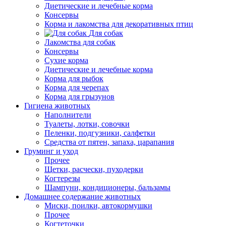
Диетические и лечебные корма
Консервы
Корма и лакомства для декоративных птиц
Для собак
Лакомства для собак
Консервы
Сухие корма
Диетические и лечебные корма
Корма для рыбок
Корма для черепах
Корма для грызунов
Гигиена животных
Наполнители
Туалеты, лотки, совочки
Пеленки, подгузники, салфетки
Средства от пятен, запаха, царапания
Груминг и уход
Прочее
Щетки, расчески, пуходерки
Когтерезы
Шампуни, кондиционеры, бальзамы
Домашнее содержание животных
Миски, поилки, автокормушки
Прочее
Когтеточки