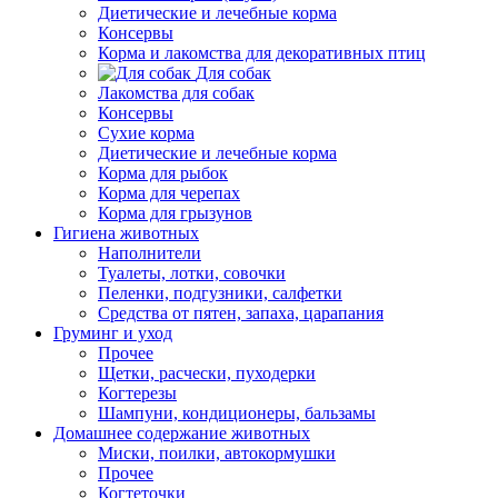
Диетические и лечебные корма
Консервы
Корма и лакомства для декоративных птиц
Для собак
Лакомства для собак
Консервы
Сухие корма
Диетические и лечебные корма
Корма для рыбок
Корма для черепах
Корма для грызунов
Гигиена животных
Наполнители
Туалеты, лотки, совочки
Пеленки, подгузники, салфетки
Средства от пятен, запаха, царапания
Груминг и уход
Прочее
Щетки, расчески, пуходерки
Когтерезы
Шампуни, кондиционеры, бальзамы
Домашнее содержание животных
Миски, поилки, автокормушки
Прочее
Когтеточки