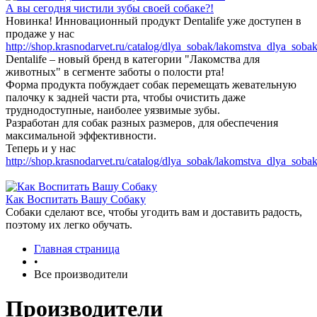
А вы сегодня чистили зубы своей собаке?!
Новинка! Инновационный продукт Dentalife уже доступен в
продаже у нас
http://shop.krasnodarvet.ru/catalog/dlya_sobak/lakomstva_dlya_sobak
Dentalife – новый бренд в категории "Лакомства для
животных" в сегменте заботы о полости рта!
Форма продукта побуждает собак перемещать жевательную
палочку к задней части рта, чтобы очистить даже
труднодоступные, наиболее уязвимые зубы.
Разработан для собак разных размеров, для обеспечения
максимальной эффективности.
Теперь и у нас
http://shop.krasnodarvet.ru/catalog/dlya_sobak/lakomstva_dlya_sobak
Как Воспитать Вашу Собаку
Собаки сделают все, чтобы угодить вам и доставить радость,
поэтому их легко обучать.
Главная страница
•
Все производители
Производители