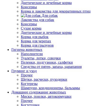
Диетические и лечебные корма
Консервы
Корма и лакомства для декоративных птиц
Для собак
Лакомства для собак
Консервы
Сухие корма
Диетические и лечебные корма
Корма для рыбок
Корма для черепах
Корма для грызунов
Гигиена животных
Наполнители
Туалеты, лотки, совочки
Пеленки, подгузники, салфетки
Средства от пятен, запаха, царапания
Груминг и уход
Прочее
Щетки, расчески, пуходерки
Когтерезы
Шампуни, кондиционеры, бальзамы
Домашнее содержание животных
Миски, поилки, автокормушки
Прочее
Когтеточки