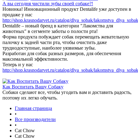
А вы сегодня чистили зубы своей собаке?!
Новинка! Инновационный продукт Dentalife уже доступен в
продаже у нас
http://shop.krasnodarvet.ru/catalog/dlya_sobak/lakomstva_dlya_sobak
Dentalife – новый бренд в категории "Лакомства для
животных" в сегменте заботы о полости рта!
Форма продукта побуждает собак перемещать жевательную
палочку к задней части рта, чтобы очистить даже
труднодоступные, наиболее уязвимые зубы.
Разработан для собак разных размеров, для обеспечения
максимальной эффективности.
Теперь и у нас
http://shop.krasnodarvet.ru/catalog/dlya_sobak/lakomstva_dlya_sobak
Как Воспитать Вашу Собаку
Собаки сделают все, чтобы угодить вам и доставить радость,
поэтому их легко обучать.
Главная страница
•
Все производители
•
Cat Chow
Cat Chow